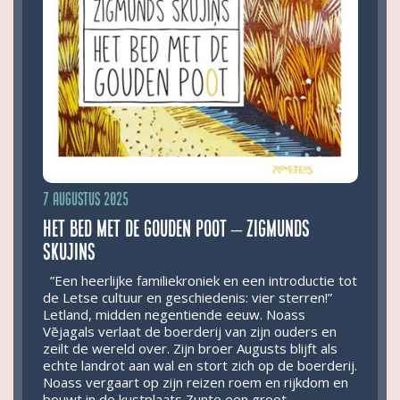
7 augustus 2025
Het bed met de gouden poot – Zigmunds
Skujins
”Een heerlijke familiekroniek en een introductie tot
de Letse cultuur en geschiedenis: vier sterren!”
Letland, midden negentiende eeuw. Noass
Vējagals verlaat de boerderij van zijn ouders en
zeilt de wereld over. Zijn broer Augusts blijft als
echte landrot aan wal en stort zich op de boerderij.
Noass vergaart op zijn reizen roem en rijkdom en
bouwt in de kustplaats Zunte een groot