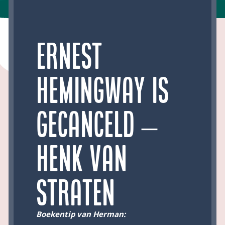
Ernest
Hemingway is
gecanceld –
Henk van
Straten
Boekentip van Herman: