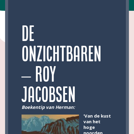
De
onzichtbaren
– Roy
Jacobsen
Boekentip van Herman:
‘Van de kust
van het
hoge
noorden