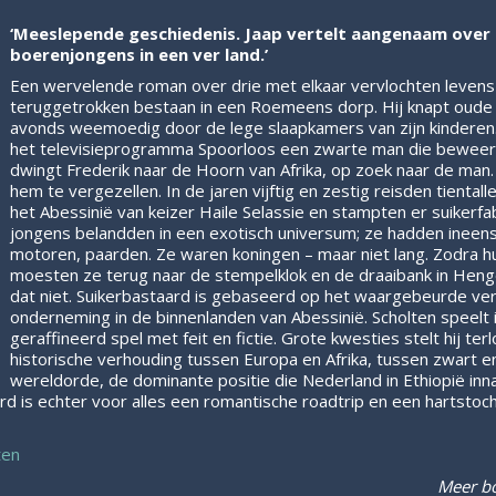
‘Meeslepende geschiedenis. Jaap vertelt aangenaam over
boerenjongens in een ver land.’
Een wervelende roman over drie met elkaar vervlochten levens 
teruggetrokken bestaan in een Roemeens dorp. Hij knapt oude 
avonds weemoedig door de lege slaapkamers van zijn kinderen.
het televisieprogramma Spoorloos een zwarte man die beweert fa
dwingt Frederik naar de Hoorn van Afrika, op zoek naar de man. 
hem te vergezellen. In de jaren vijftig en zestig reisden tienta
het Abessinië van keizer Haile Selassie en stampten er suikerfa
jongens belandden in een exotisch universum; ze hadden ineen
motoren, paarden. Ze waren koningen – maar niet lang. Zodra hun
moesten ze terug naar de stempelklok en de draaibank in Heng
dat niet. Suikerbastaard is gebaseerd op het waargebeurde ve
onderneming in de binnenlanden van Abessinië. Scholten speelt
geraffineerd spel met feit en fictie. Grote kwesties stelt hij te
historische verhouding tussen Europa en Afrika, tussen zwart e
wereldorde, de dominante positie die Nederland in Ethiopië inna
 is echter voor alles een romantische roadtrip en een hartstoch
ten
Meer b