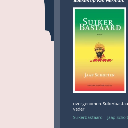
Boekentip van Herman:
overgenomen. Suikerbastaard
vader
Suikerbastaard – Jaap Schol