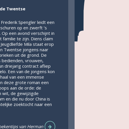
 de Twentse
Frederik Spengler leidt een
schuren op en zwerft ’s
 Op een avond verschijnt in
milie te zijn. Diens claim
Jeugdliefde Mila staat erop
llen Twentse jongens naar
brieken uit de grond. De
s bedienden, vrouwen,
 driejarig contract afliep
elo. Een van de jongens kon
rhaal van een immense
 in deze grote roman een
rloops aan de orde: de
n wit, de gewijzigde
m en die nu door China is
telijke zoektocht naar een
oekentips van Herman