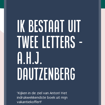
Ik bestaat uit
twee letters -
A.H.J.
Dautzenberg
‘Kijken in de ziel van Anton! Het
indrukwekkendste boek uit mijn
vakantiekoffer!!’