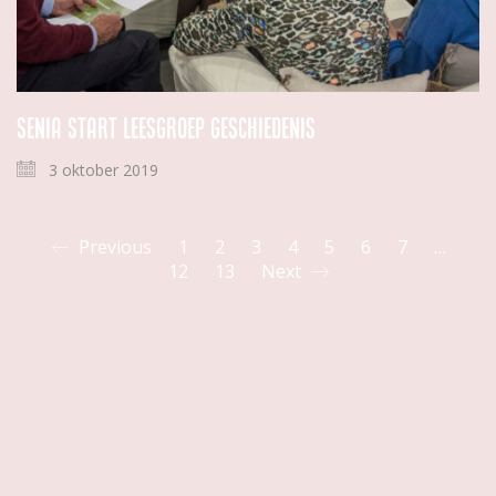
Senia start leesgroep geschiedenis
3 oktober 2019
Previous
1
2
3
4
5
6
7
…
12
13
Next