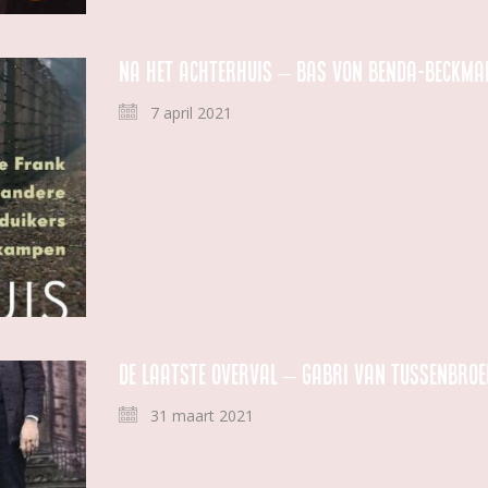
Na het Achterhuis – Bas von Benda-Beckma
7 april 2021
De laatste overval – Gabri van Tussenbroe
31 maart 2021