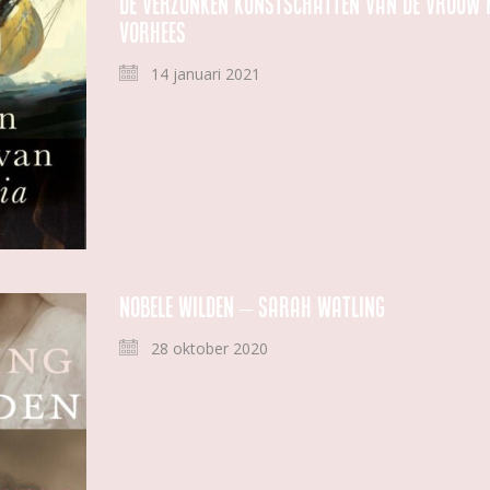
De verzonken kunstschatten van de Vrouw 
Vorhees
14 januari 2021
Nobele wilden – Sarah Watling
28 oktober 2020