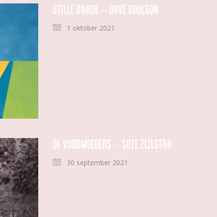
Stille aarde – Dave Goulson
1 oktober 2021
De voormoeders – Suze Zijlstra
30 september 2021