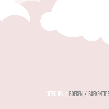
Category /
Boeken / Boekentip