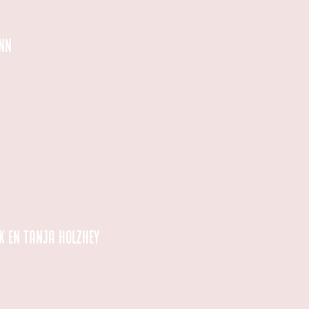
nn
k en Tanja Holzhey