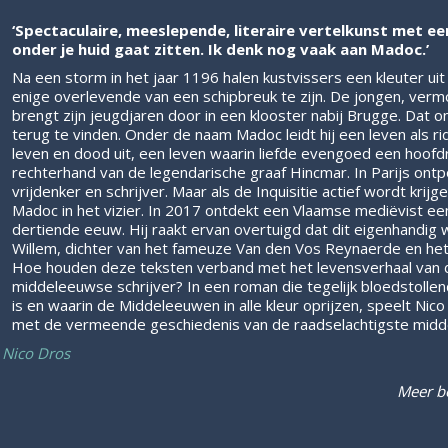
‘Spectaculaire, meeslepende, literaire vertelkunst met e
onder je huid gaat zitten. Ik denk nog vaak aan Madoc.’
Na een storm in het jaar 1196 halen kustvissers een kleuter uit 
enige overlevende van een schipbreuk te zijn. De jongen, vermo
brengt zijn jeugdjaren door in een klooster nabij Brugge. Dat ont
terug te vinden. Onder de naam Madoc leidt hij een leven als r
leven en dood uit, een leven waarin liefde evengoed een hoofdrol
rechterhand van de legendarische graaf Hincmar. In Parijs ontpo
vrijdenker en schrijver. Maar als de Inquisitie actief wordt krij
Madoc in het vizier. In 2017 ontdekt een Vlaamse mediëvist ee
dertiende eeuw. Hij raakt ervan overtuigd dat dit eigenhandi
Willem, dichter van het fameuze Van den Vos Reynaerde en he
Hoe houden deze teksten verband met het levensverhaal van d
middeleeuwse schrijver? In een roman die tegelijk bloedstollen
is en waarin de Middeleeuwen in alle kleur oprijzen, speelt Nic
met de vermeende geschiedenis van de raadselachtigste midd
 Nico Dros
Meer b