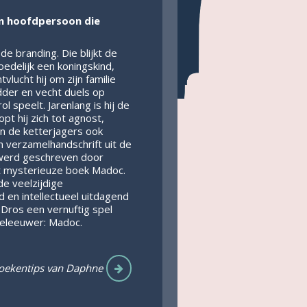
en hoofdpersoon die
de branding. Die blijkt de
edelijk een koningskind,
vlucht hij om zijn familie
idder en vecht duels op
 speelt. Jarenlang is hij de
pt hij zich tot agnost,
gen de ketterjagers ook
n verzamelhandschrift uit de
g werd geschreven door
t mysterieuze boek Madoc.
e veelzijdige
d en intellectueel uitdagend
o Dros een vernuftig spel
eleeuwer: Madoc.
oekentips van Daphne