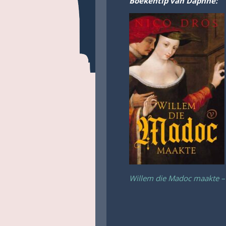
Boekentip van Daphne:
Willem die Madoc maakte –