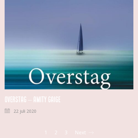
Overstag – Amity Gaige
22 juli 2020
1
2
3
Next