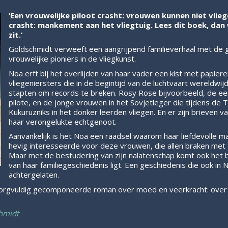
‘Een vrouwelijke piloot crasht: vrouwen kunnen niet vlieg
crasht: mankement aan het vliegtuig. Lees dit boek, dan 
zit.’
Goldschmidt verweeft een aangrijpend familieverhaal met de
vrouwelijke pioniers in de vliegkunst.
Noa erft bij het overlijden van haar vader een kist met papiere
vliegeniersters die in de begintijd van de luchtvaart wereldwijd
stapten om records te breken. Rosy Rose bijvoorbeeld, de e
pilote, en de jonge vrouwen in het Sovjetleger die tijdens de
Kukuruzniks in het donker leerden vliegen. En er zijn brieven
haar verongelukte echtgenoot.
Aanvankelijk is het Noa een raadsel waarom haar liefdevolle m
hevig interesseerde voor deze vrouwen, die allen braken met d
Maar met de bestudering van zijn nalatenschap komt ook het b
van haar familiegeschiedenis ligt. Een geschiedenis die ook in
achtergelaten.
 zorgvuldig gecomponeerde roman over moed en veerkracht: over 
chmidt