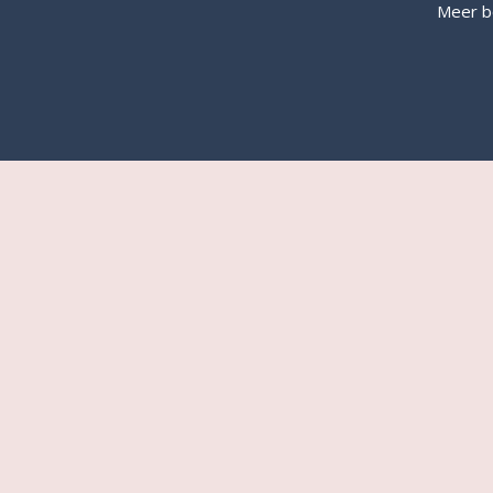
Meer b
Tweedehands
|
|
Nieuwsbrief
|
Privacy Statement
© Gianotten Mutsaers 2020
Website door
Toffey.