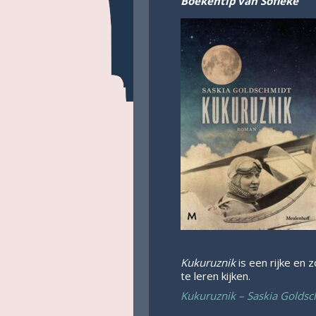
Boekentip van Sofieke
Kukuruznik
is een rijke en
te leren kijken.
Kukuruznik – Saskia Golds