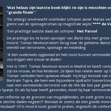
‘Wat helaas zijn laatste boek blijkt te zijn is misschien 
“grande finale”.’
‘De onlangs onverwacht overleden schrijver Javier Marias verl
genre van de spionageroman op magistrale wijze.’
**** de V
‘Een prachtige laatste daad als schrijver.’
Het Parool
De prachtige los te lezen opvolger van
Berta Isla
, met grote 
moord. Tomas Nevinson keert terug naar de geheime dienst e
wereld van terrorisme, spionage en misleiding
‘
Ik ben ouderwets opgevoed en heb nooit kunnen vermoeden 
zou krijgen een vrouw te doden
.’
Het is 1997. Tomas Nevinson woont in Madrid en heeft conta
zijn ex-vrouw, en hun kinderen. Ze lijken hun relatie weer op 
Tomas’ verleden hem opnieuw inhaalt. Hij krijgt bezoek van z
Bertram Tupra, die hem een bijzondere opdracht toevertro
naar een vermeende terroriste van de IRA die tien jaar gel
n Spanje. En als hij haar heeft gevonden, moet hij haar vermoorde
en reflectie op de grenzen van mogelijkheden, en stelt grote vra
je slechte daden negeert? Bestaat er zoiets als een goede moor
 misdaad? Of is moord nooit goed te praten, ongeacht de context