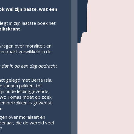
ook wel zijn beste. wat een
egt in zijn laatste boek het
olkskrant
vragen over moraliteit en
n raakt verwikkeld in de
dat ik op een dag opdracht
ct gelegd met Berta Isla,
te kunnen pakken, tot
ijn oude leidinggevende,
uwt: Tomas moet op zoek
eden betrokken is geweest
n.
gen over moraliteit en
denaar, die de wereld veel
?