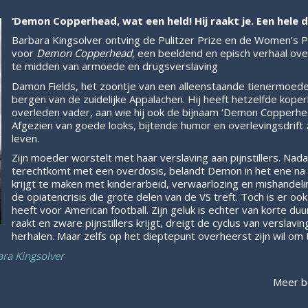
‘Demon Copperhead, wat een held! Hij raakt je. Een hele d
Barbara Kingsolver ontving de Pulitzer Prize en de Women’s Pr
voor
Demon Copperhead
, een beeldend en episch verhaal ove
te midden van armoede en drugsverslaving
Damon Fields, het zoontje van een alleenstaande tienermoeder,
bergen van de zuidelijke Appalachen. Hij heeft hetzelfde koperk
overleden vader, aan wie hij ook de bijnaam ‘Demon Copperhea
Afgezien van goede looks, bijtende humor en overlevingsdrift 
leven.
Zijn moeder worstelt met haar verslaving aan pijnstillers. Nada
terechtkomt met een overdosis, belandt Demon in het ene na 
krijgt te maken met kinderarbeid, verwaarlozing en mishandel
de opiatencrisis die grote delen van de VS treft. Toch is er ook h
heeft voor American football. Zijn geluk is echter van korte du
raakt en zware pijnstillers krijgt, dreigt de cyclus van verslaving 
herhalen. Maar zelfs op het dieptepunt overheerst zijn wil om 
ra Kingsolver
Meer b