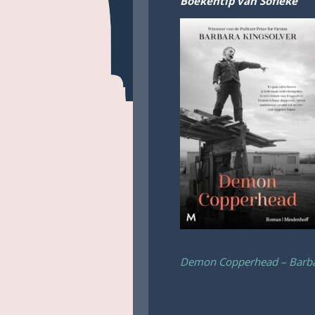
Boekentip van Sofieke
Demon Copperhead – Barba