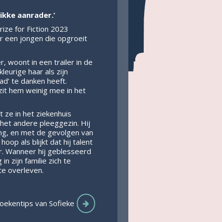
ikke aanrader.’
ize for Fiction 2023
r een jongen die opgroeit
 woont in een trailer in de
leurige haar als zijn
d’ te danken heeft.
zit hem weinig mee in het
t ze in het ziekenhuis
het andere pleeggezin. Hij
ing, en met de gevolgen van
oop als blijkt dat hij talent
ur. Wanneer hij geblesseerd
in zijn familie zich te
te overleven.
oekentips van Sofieke