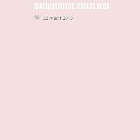
Bakdemonstratie Francis Kuijk
22 maart 2018
Tweedehands
|
|
Nieuwsbrief
|
Privacy Statement