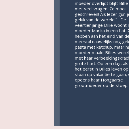
moeder overlijdt blijft Billi
met veel vragen. Zo mooi
geschreven! Als lezer gun je 
geluk van de wereld.” De
veertienjarige Billie woont
moeder Marika in een flat. 
hebben aan het eind van d
meestal nauwelijks nog gel
pasta met ketchup, maar h
moeder maakt Billies were
met haar verbeeldingskrach
grote hart. Op een dag, als
het eerst in Billies leven o
staan op vakantie te gaan, 
opeens haar Hongaarse
grootmoeder op de stoep.