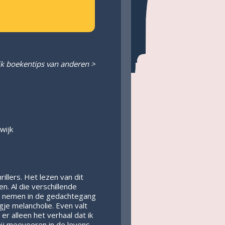
jk boekentips van anderen >
wijk
llers. Het lezen van dit
en. Al die verschillende
kje nemen in de gedachtegang
je melancholie. Even valt
 er alleen het verhaal dat ik
mij meevoeren in de levens