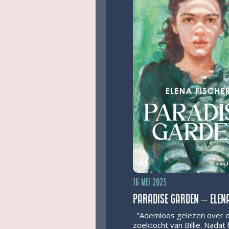
16 mei 2025
Paradise Garden – Elena
”Ademloos gelezen over 
zoektocht van Billie. Nadat 