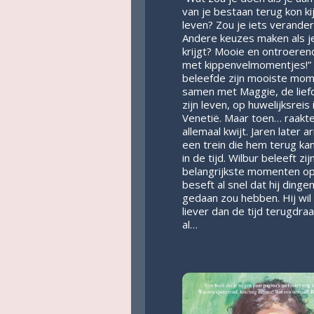
van je bestaan terug kon ki
leven? Zou je iets verande
Andere keuzes maken als j
krijgt? Mooie en ontroere
met kippenvelmomentjes!” 
beleefde zijn mooiste mo
samen met Maggie, de lief
zijn leven, op huwelijksreis 
Venetië. Maar toen… raakte 
allemaal kwijt. Jaren later a
een trein die hem terug ka
in de tijd. Wilbur beleeft zij
belangrijkste momenten o
beseft al snel dat hij dinge
gedaan zou hebben. Hij wil 
liever dan de tijd terugdraa
al…