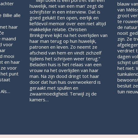
” ‘Mijn boek is een portret van een
e achter
blauw van
huwelijk, niet van een man’ zegt de
van Mélis
schrijfster in een interview. Dat is
Billie alle
groot ver
goed gelukt! Een open, eerlijk en
te rouwen
liefdevol memoir over een niet altijd
 met haar
de natuur
makkelijke relatie. Christien
Ze
nooit ged
Brinkgreve kijkt na het overlijden van
e maand
zijn. Ze t
haar man terug op hun huwelijk,
d voor
afgelegen
patronen en leven. Zo neemt ze
aar
verdriet 
afscheid van hem en vindt zichzelf
ld mooi
dagen vol
tijdens het schrijven weer terug.”
t en haar
schijnt u
Beladen huis is het relaas van een
 ze voor
het niet.
vrouw na het overlijden van haar
p het punt
tuinkalen
man. Na zijn dood dringt tot haar
staat
bewoonste
door dat hun huis overwoekerd is
besluit z
geraakt met spullen en
 Als…
tuin nieu
zwaarmoedigheid. Terwijl zij de
kamers…