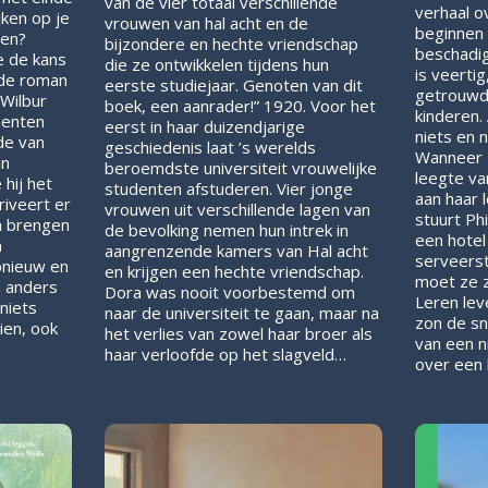
van de vier totaal verschillende
verhaal 
jken op je
vrouwen van hal acht en de
beginnen 
ren?
bijzondere en hechte vriendschap
beschadig
e de kans
die ze ontwikkelen tijdens hun
is veerti
nde roman
eerste studiejaar. Genoten van dit
getrouwd
Wilbur
boek, een aanrader!” 1920. Voor het
kinderen.
menten
eerst in haar duizendjarige
niets en 
de van
geschiedenis laat ’s werelds
Wanneer 
in
beroemdste universiteit vrouwelijke
leegte va
hij het
studenten afstuderen. Vier jonge
aan haar 
rriveert er
vrouwen uit verschillende lagen van
stuurt Ph
n brengen
de bevolking nemen hun intrek in
een hotel
n
aangrenzende kamers van Hal acht
serveerst
pnieuw en
en krijgen een hechte vriendschap.
moet ze z
n anders
Dora was nooit voorbestemd om
Leren le
niets
naar de universiteit te gaan, maar na
zon de sn
ien, ook
het verlies van zowel haar broer als
van een n
haar verloofde op het slagveld…
over een