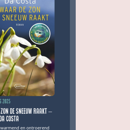
s 2025
 zon de sneeuw raakt –
Da Costa
warmend en ontroerend