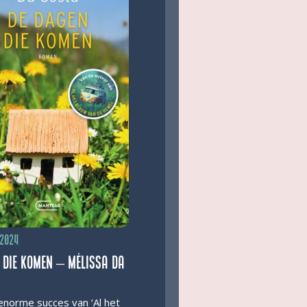
 2024
 die komen – Mélissa Da
norme succes van ‘Al het