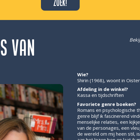
ps van
Beki
Wie?
Shirin (1968), woont in Oister
Afdeling in de winkel?
Kassa en tijdschriften
Favoriete genre boeken?
Romans en psychologische thri
genre blijf ik fascinerend vind
menselijke relaties, een kij
van de personages, een vleug
de wereld om mij heen stil, is
aan het lezen ben en laat ik 