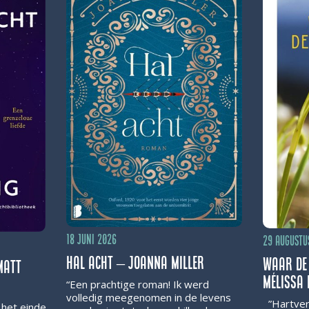
18 juni 2026
29 augustu
Hal acht – Joanna Miller
Waar de
Matt
Mélissa 
“Een prachtige roman! Ik werd
volledig meegenomen in de levens
”Hartver
 het einde