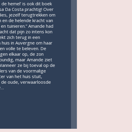
 de hemel’ is ook dit boek
sa Da Costa prachtig! Over
lies, jezelf terugtrekken om
 en de helende kracht van
 en tuinieren.” Amande had
acht dat pijn zo intens kon
rekt zich terug in een
 huis in Auvergne om haar
ten volle te beleven. De
gen elkaar op, de zon
itbundig, maar Amande ziet
 Wanneer ze bij toeval op de
ders van de voormalige
r van het huis stuit,
e de oude, verwaarloosde
w…