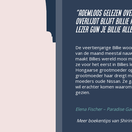
”Ademloos gelezen over
overlijdt blijft Billie
lezer gun je Billie all
De veertienjarige Billie wo
van de maand meestal nauw
maakt Billies wereld mooi m
ze voor het eerst in Billies
Hongaarse grootmoeder op d
grootmoeder haar dreigt mee
moeders oude Nissan. Ze ga
wil erachter komen waarom z
gezien.
Elena Fischer – Paradise Ga
Meer boekentips van Shiri