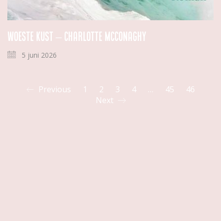
Woeste kust – Charlotte McConaghy
5 juni 2026
Previous
1
2
3
4
…
45
46
Next