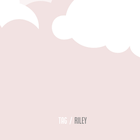
Tag /
riley