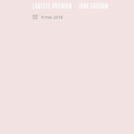
Laatste vrienden – Jane Gardam
9 mei 2018
Tweedehands
|
|
Nieuwsbrief
|
Privacy Statement