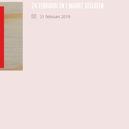
24 februari en 1 maart gesloten
21 februari 2019
Tweedehands
|
|
Nieuwsbrief
|
Privacy Statement