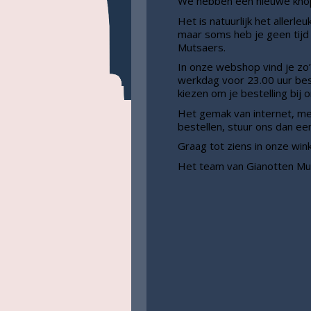
We hebben een nieuwe kno
Het is natuurlijk het allerl
maar soms heb je geen tijd 
Mutsaers.
In onze webshop vind je zo’
werkdag voor 23.00 uur best
kiezen om je bestelling bij 
Het gemak van internet, met
bestellen, stuur ons dan een
Graag tot ziens in onze win
Het team van Gianotten Mu