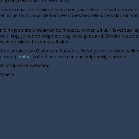
p op onze website, de Webshop.
eukste om naar de te winkel komen en daar lekker te snuffelen en ee
en wil je thuis vanaf de bank een boek bestellen. Ook dat kan vana
n 5 miljoen titels waarvan de meeste, binnen 24 uur, leverbaar z
elt, krijg je het de volgende dag thuis gestuurd. Zonder verzend
ons in de winkel te komen afhalen.
 de service van Gianotten Mutsaers. Weet je niet precies welk b
 email (
contact
) of bel ons even en dan helpen wij je verder.
kel of op onze webshop.
tsaers