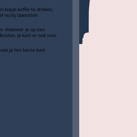
n kopje koffie te drinken,
f nu bij Gianotten
ijn. Wanneer je op een
kosten. Je kunt er ook voor
oek je het beste kunt