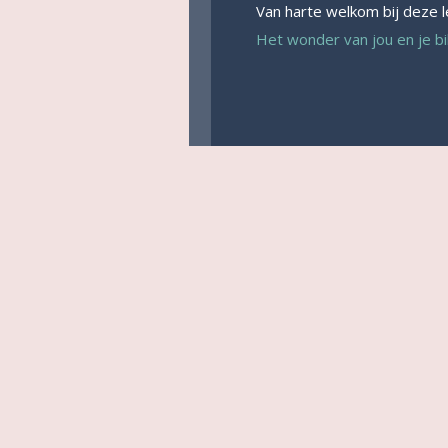
Van harte welkom bij deze l
Het wonder van jou en je b