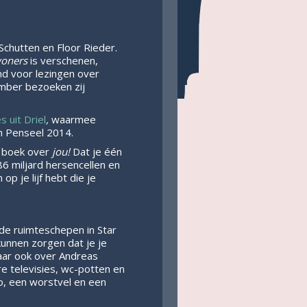
Schutten en Floor Rieder.
woners
is verschenen,
nd voor lezingen over
mber bezoeken zij
s uit Driel
,
waarmee
en Penseel 2014.
n boek over
jou!
Dat je één
86 miljard hersencellen en
op je lijf hebt die je
n de ruimteschepen in Star
 kunnen zorgen dat je je
Maar ook over Andreas
re televisies, wc-potten en
to, een worstvel en een