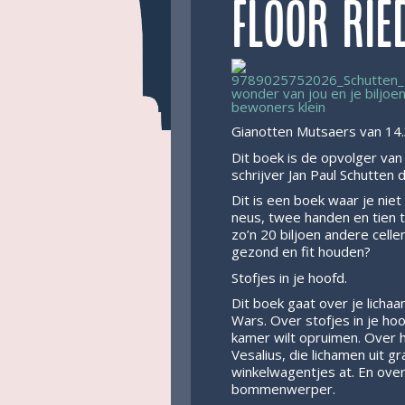
Floor Rie
Gianotten Mutsaers van 14.
Dit boek is de opvolger va
schrijver Jan Paul Schutten
Dit is een boek waar je nie
neus, twee handen en tien te
zo’n 20 biljoen andere cellen
gezond en ­fit houden?
Stofjes in je hoofd.
Dit boek gaat over je lichaam
Wars. Over sto­fjes in je ho
kamer wilt opruimen. Over h
Vesalius, die lichamen uit 
winkelwagentjes at. En over
bommenwerper.