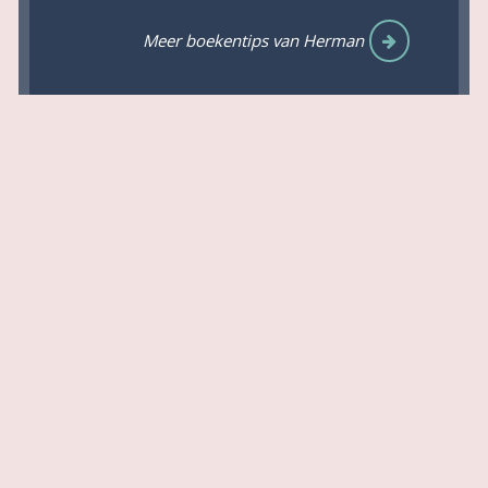
Meer boekentips van Herman
Tweedehands
|
|
Nieuwsbrief
|
Privacy Statement