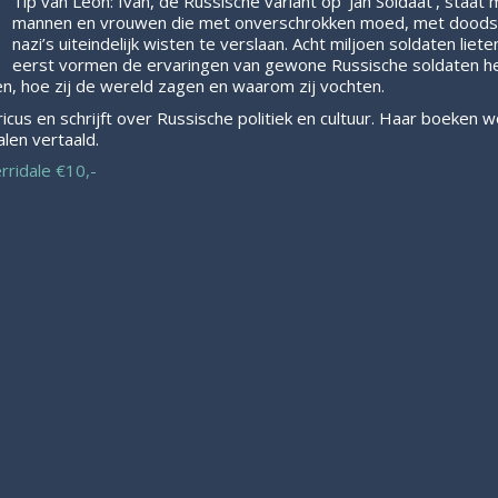
Tip van Leon: Ivan, de Russische variant op ‘Jan Soldaat’, staat
mannen en vrouwen die met onverschrokken moed, met doods
nazi’s uiteindelijk wisten te verslaan. Acht miljoen soldaten liet
eerst vormen de ervaringen van gewone Russische soldaten het
den, hoe zij de wereld zagen en waarom zij vochten.
ricus en schrijft over Russische politiek en cultuur. Haar boeken 
alen vertaald.
rridale €10,-