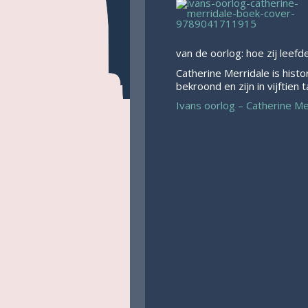
van de oorlog: hoe zij leef
Catherine Merridale is histo
bekroond en zijn in vijftien t
Ivans oorlog – Catherine Me