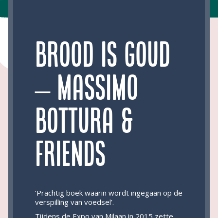
Brood is goud
– Massimo
Bottura &
Friends
‘Prachtig boek waarin wordt ingegaan op de
verspilling van voedsel’.
Tijdens de Expo van Milaan in 2015 zette