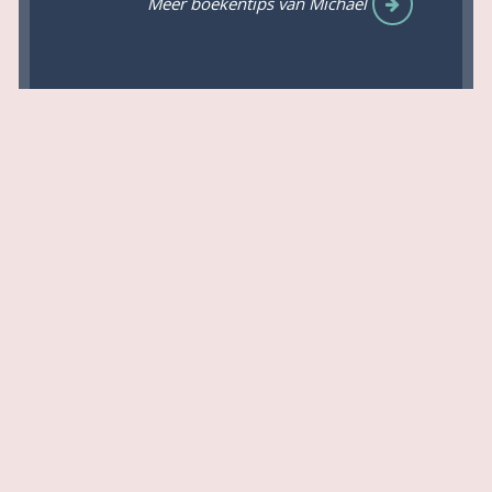
Meer boekentips van Michael
Tweedehands
|
|
Nieuwsbrief
|
Privacy Statement