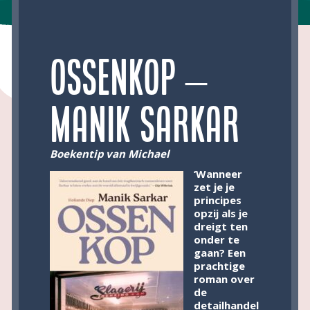
Ossenkop –
Manik Sarkar
Boekentip van Michael
‘Wanneer
zet je je
principes
opzij als je
dreigt ten
onder te
gaan? Een
prachtige
roman over
de
detailhandel