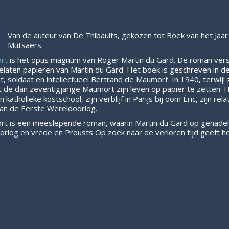
Van de auteur van De Thibaults, gekozen tot Boek van het Jaa
Mutsaers.
ort
is het opus magnum van Roger Martin du Gard. De roman ve
laten papieren van Martin du Gard. Het boek is geschreven in de
, soldaat en intellectueel Bertrand de Maumort. In 1940, terwijl z
 de dan zeventigjarige Maumort zijn leven op papier te zetten. Hi
katholieke kostschool, zijn verblijf in Parijs bij oom Éric, zijn relati
an de Eerste Wereldoorlog.
ort is een meeslepende roman, waarin Martin du Gard op genade
Oorlog en vrede en Prousts Op zoek naar de verloren tijd geeft h