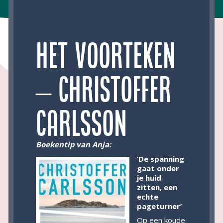
Het voorteken
– Christoffer
Carlsson
Boekentip van Anja:
‘De spanning
gaat onder
je huid
zitten, een
echte
pageturner’
Op een koude