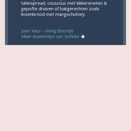
tahinspread, couscous met kikkererwten &
gepofte druiven of bakgerechten zoals
linzenbrood met mangochutney.
Joeri Veul – Heilig Boontje
Meer boekentips van Sofieke