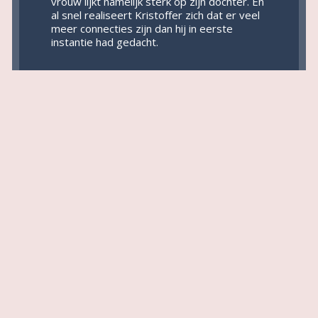
vrouw lijkt namelijk sterk op zijn dochter. En
al snel realiseert Kristoffer zich dat er veel
meer connecties zijn dan hij in eerste
instantie had gedacht.
Tweedehands
|
|
Nieuwsbrief
|
Privacy Statement