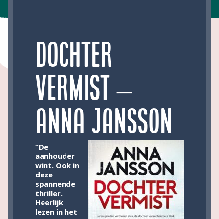
Dochter
vermist –
Anna Jansson
“De
aanhouder
wint. Ook in
deze
spannende
thriller.
Heerlijk
lezen in het