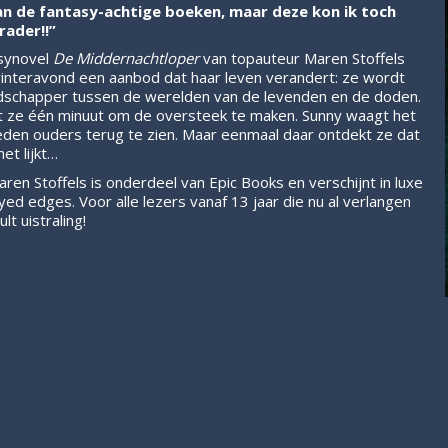
 van de fantasy-achtige boeken, maar deze kon ik toch
rader!!”
asynovel
De Middernachtloper
van topauteur Maren Stoffels
winteravond een aanbod dat haar leven verandert: ze wordt
dschapper tussen de werelden van de levenden en de doden.
t ze één minuut om de oversteek te maken. Sunny waagt het
leden ouders terug te zien. Maar eenmaal daar ontdekt ze dat
het lijkt…
ren Stoffels is onderdeel van Epic Books en verschijnt in luxe
yed edges. Voor alle lezers vanaf 13 jaar die nu al verlangen
t uistraling!