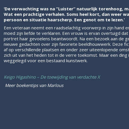
‘De verwachting was na ”Luister” natuurlijk torenhoog, maa
Wat een prachtige verhalen. Soms heel kort, dan weer wat
persoon en situatie haarscherp. Een genot om te lezen.’
Een veteraan neemt een raadselachtig voorwerp in zijn hand en
moed zijn liefde te verklaren. Een vrouw is ervan overtuigd da
portret haar gevoelens beantwoordt. Na een bezoek aan de geri
nieuwe gedachten over zijn favoriete beeldhouwwerk. Deze fict
af op verschillende plaatsen en onder zeer uiteenlopende oms
zich uit van het heden tot in de verre toekomst. Maar een ding is
weggelegd voor een bestaand kunstwerk.
Keigo Higashino – De toewijding van verdachte X
Meer boekentips van Marlous