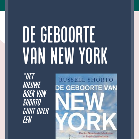
De geboorte
van New York
”Het
nieuwe
boek van
Shorto
gaat over
een