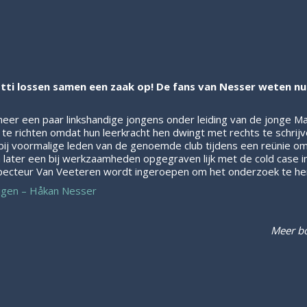
tti lossen samen een zaak op! De fans van Nesser weten nu a
anneer een paar linkshandige jongens onder leiding van de jonge 
 te richten omdat hun leerkracht hen dwingt met rechts te schrijv
bij voormalige leden van de genoemde club tijdens een reünie 
en later een bij werkzaamheden opgegraven lijk met de cold case 
pecteur Van Veeteren wordt ingeroepen om het onderzoek te he
digen – Håkan Nesser
Meer bo